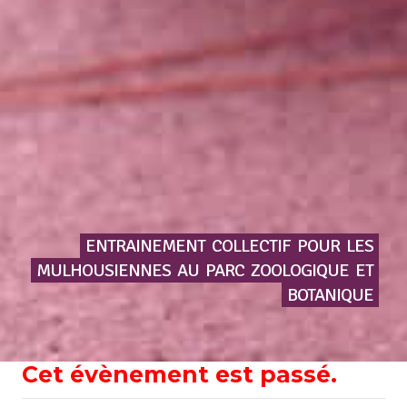
ENTRAINEMENT
COLLECTIF
POUR
LES
MULHOUSIENNES
AU
PARC
ZOOLOGIQUE
ET
BOTANIQUE
Cet évènement est passé.