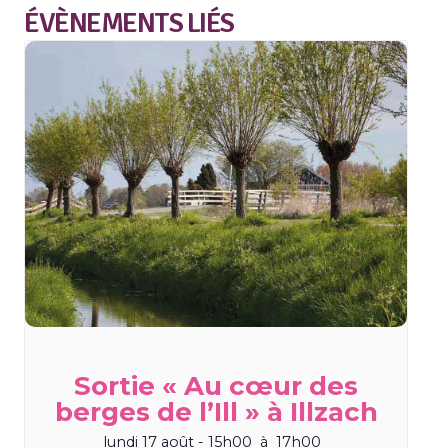
ÉVÈNEMENTS LIÉS
Sortie « Au cœur des
berges de l’Ill » à Illzach
lundi 17 août - 15h00
à
17h00