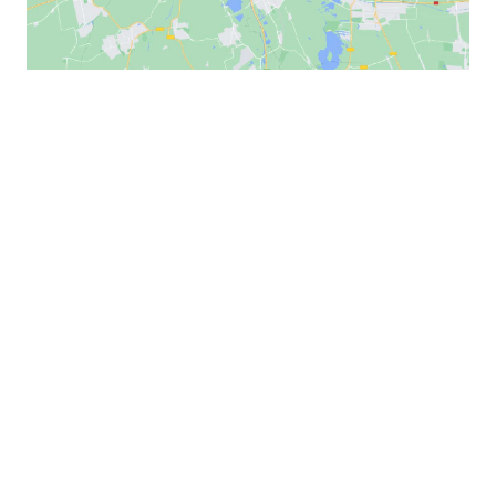
LIEU
Musée National de l’Automobile – Collection
Schlumpf, Mulhouse
17 rue de la Mertzau
Mulhouse
,
68100
France
+ Google Map
Téléphone :
0389332321
Voir Lieu site web
ÉVÈNEMENTS LIÉS