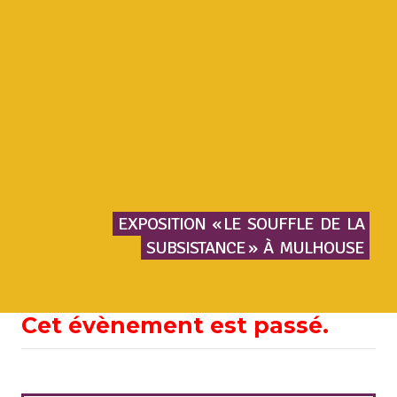
EXPOSITION
« LE
SOUFFLE
DE
LA
SUBSISTANCE »
À
MULHOUSE
Cet évènement est passé.