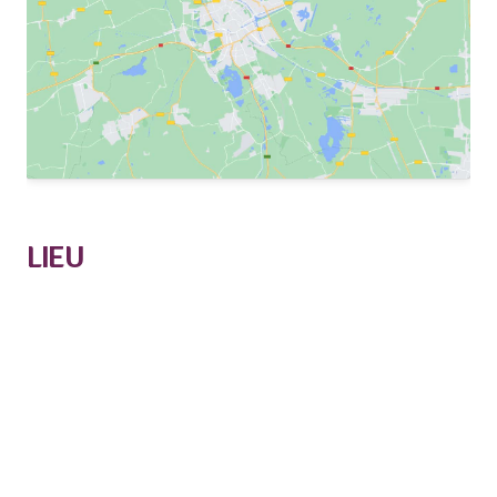
LIEU
La Kunsthalle, Mulhouse
16 rue de la Fonderie
Mulhouse
,
68100
+ Google Map
Téléphone :
03 69 77 66 47
Voir Lieu site web