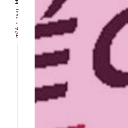
le mag
m2A