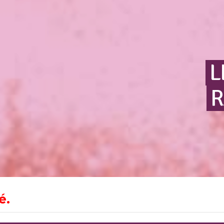
L
R
é.