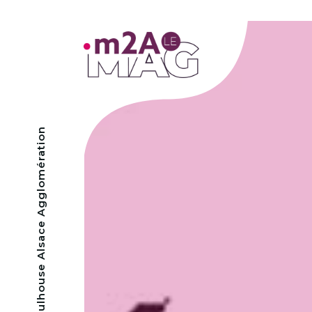
- Mulhouse Alsace Agglomération