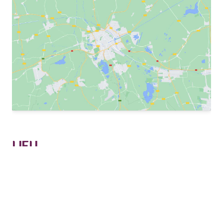
LIEU
Musée de l’Impression sur Etoffes, Mulhouse
14, rue Jean Jacques Henner
Mulhouse
,
68100
France
+ Google Map
Téléphone :
03 89 46 83 00