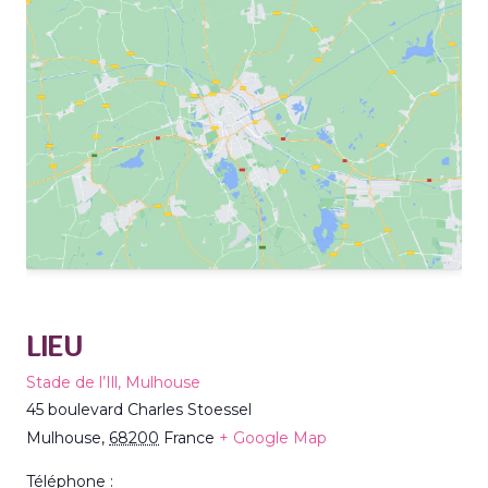
LIEU
Stade de l’Ill, Mulhouse
45 boulevard Charles Stoessel
Mulhouse
,
68200
France
+ Google Map
Téléphone :