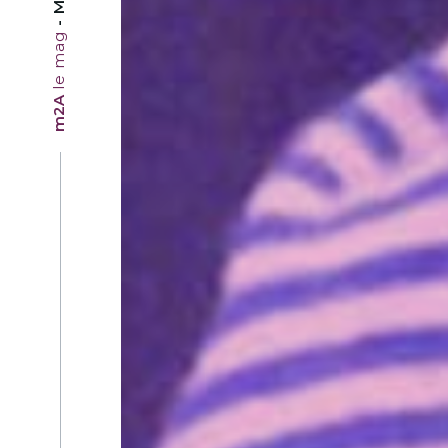
le mag
m2A