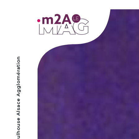
- Mulhouse Alsace Agglomération