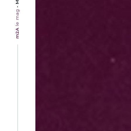
le mag
m2A