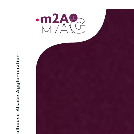
- Mulhouse Alsace Agglomération