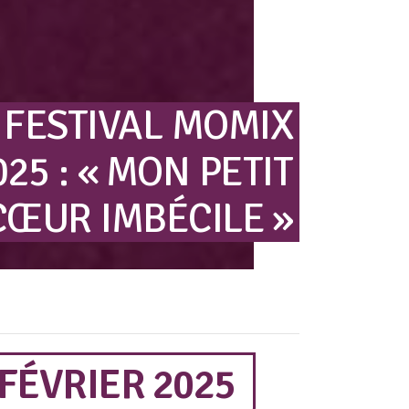
FESTIVAL
MOMIX
025
:
« MON
PETIT
CŒUR
IMBÉCILE »
FÉVRIER 2025