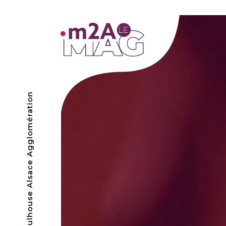
- Mulhouse Alsace Agglomération