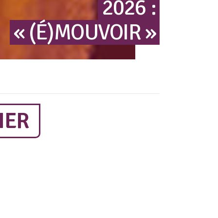
2026
:
« (É)MOUVOIR »
IER