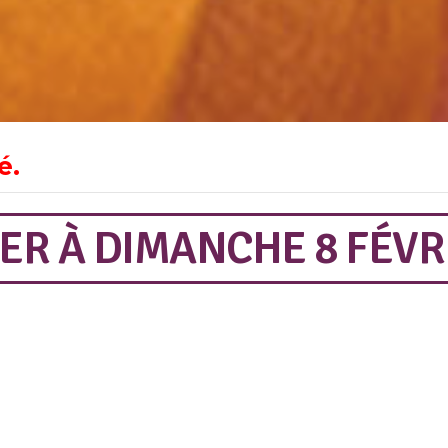
é.
IER
À
DIMANCHE 8 FÉVR