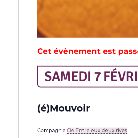
Cet évènement est pass
SAMEDI 7 FÉVR
(é)Mouvoir
Compagnie
Cie Entre eux deux rives