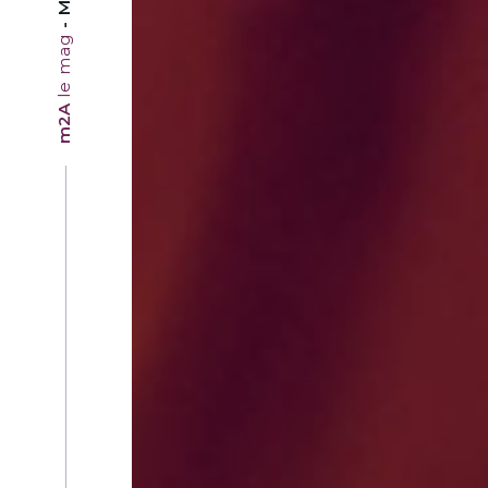
le mag
m2A