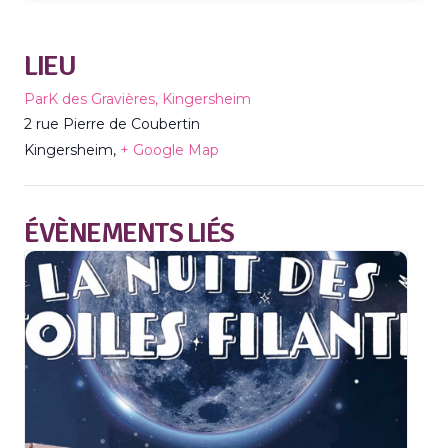
LIEU
ParK des Gravières, Kingersheim
2 rue Pierre de Coubertin
Kingersheim
,
+ Google Map
ÉVÈNEMENTS LIÉS