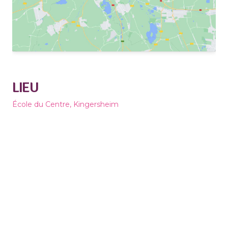
LIEU
École du Centre, Kingersheim
97 Faubourg de Mulhouse
Kingersheim
,
68260
France
+ Google Map
TOUS LES ÉVÈNEMENTS