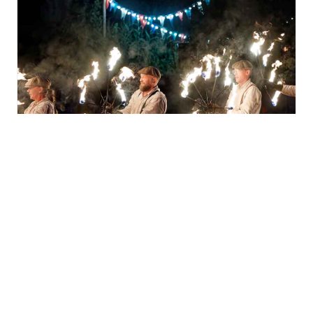
La fête au village à
l’Écomusée d’Alsace
vendredi 14 août - 17h00
à
22h00