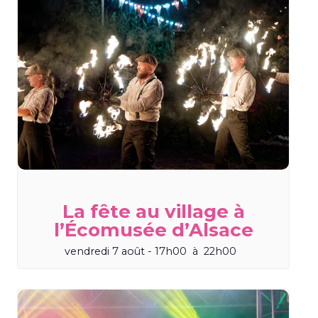
La fête au village à
l’Écomusée d’Alsace
vendredi 7 août - 17h00
à
22h00