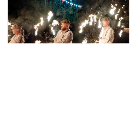
La fête au village à
l’Écomusée d’Alsace
vendredi 14 août - 17h00
à
22h00
TOUS LES ÉVÈNEMENTS