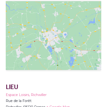
LIEU
Espace Loisirs, Richwiller
Rue de la Forêt
Richwiller
,
68120
France
+ Google Map