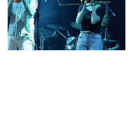
Festival Météo 2026
« Systeme Trappist » à
Mulhouse
mardi 18 août - 19h00
à
20h00