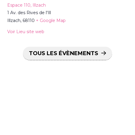
Espace 110, Illzach
1 Av. des Rives de l'Ill
Illzach
,
68110
+ Google Map
Voir Lieu site web
TOUS LES ÉVÈNEMENTS
Recevez les dernières actualités
sur votre smartphone,
inscrivez-