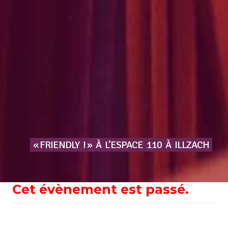
« FRIENDLY
! »
À
L’ESPACE
110
À
ILLZACH
Cet évènement est passé.