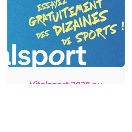
Vitalsport 2026 au
Décathlon à Wittenheim
samedi 29 août
à
dimanche 30 août
TOUS LES ÉVÈNEMENTS