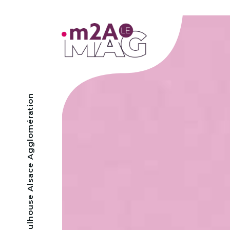
- Mulhouse Alsace Agglomération