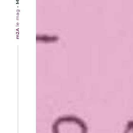
le mag
m2A