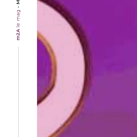
le mag
m2A