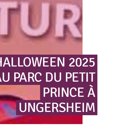
HALLOWEEN
2025
AU
PARC
DU
PETIT
PRINCE
À
UNGERSHEIM