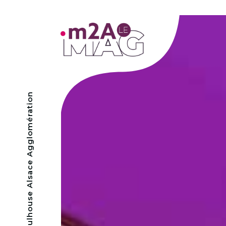
- Mulhouse Alsace Agglomération