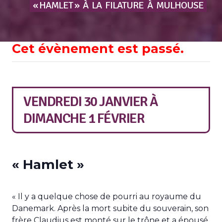
« HAMLET »
À
LA
FILATURE
À
MULHOUSE
Cet évènement est passé.
VENDREDI 30 JANVIER
À
DIMANCHE 1 FÉVRIER
« Hamlet »
« Il y a quelque chose de pourri au royaume du
Danemark. Après la mort subite du souverain, son
frère Claudius est monté sur le trône et a épousé