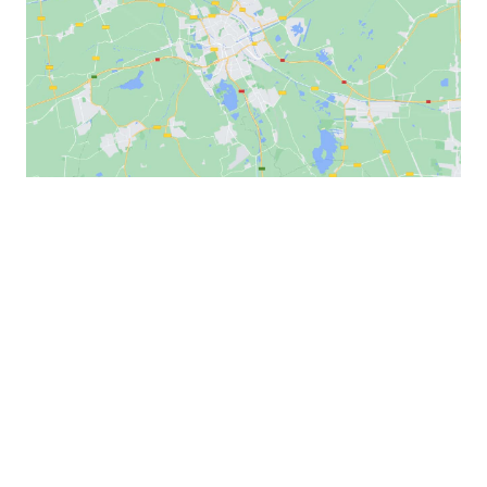
LIEU
La Filature, Mulhouse
20 All. Nathan Katz
Mulhouse
,
68090
France
+ Google Map
Téléphone :
03 89 36 28 28
Voir Lieu site web