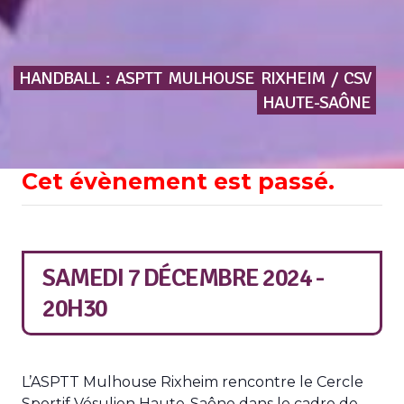
HANDBALL
:
ASPTT
MULHOUSE
RIXHEIM
/
CSV
HAUTE-SAÔNE
Cet évènement est passé.
SAMEDI 7 DÉCEMBRE 2024 -
20H30
L’ASPTT Mulhouse Rixheim rencontre le Cercle
Sportif Vésulien Haute-Saône dans le cadre de