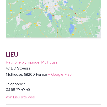
LIEU
Patinoire olympique, Mulhouse
47 BD Stoessel
Mulhouse
,
68200
France
+ Google Map
Téléphone :
03 69 77 67 68
Voir Lieu site web