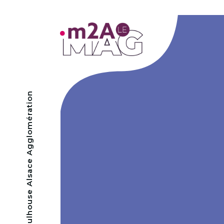
- Mulhouse Alsace Agglomération