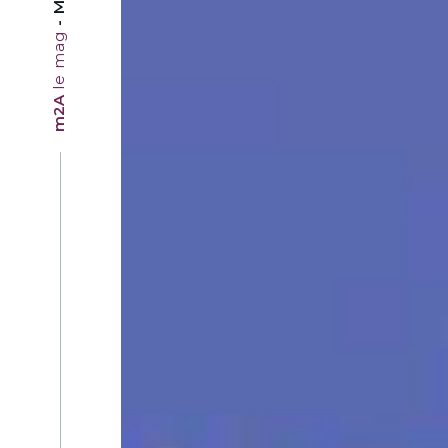
le mag
m2A