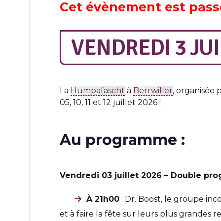
Cet évènement est pass
VENDREDI 3 JU
La
Humpafascht
à
Berrwiller
, organisée p
05, 10, 11 et 12 juillet 2026 !
Au programme :
Vendredi 03 juillet 2026 – Double p
À 21h00
: Dr. Boost, l
e groupe inco
et à faire la fête sur leurs plus grandes re