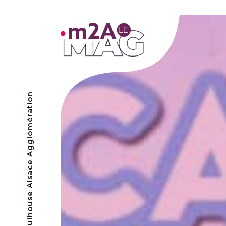
- Mulhouse Alsace Agglomération