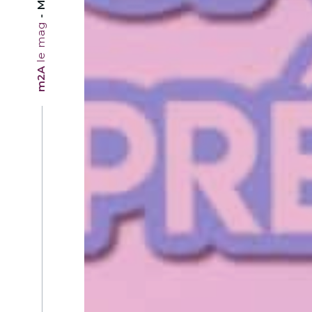
le mag
m2A