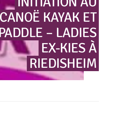
INITIATION
AU
CANOË
KAYAK
ET
PADDLE
–
LADIES
EX-KIES
À
RIEDISHEIM