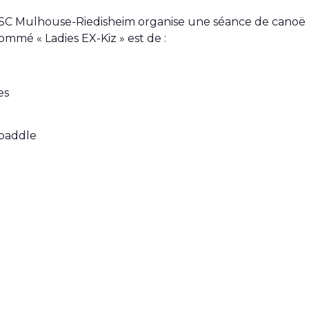
 ASC Mulhouse-Riedisheim organise une séance de canoë k
nommé « Ladies EX-Kiz » est de :
es
 paddle