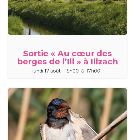
Sortie « Au cœur des
berges de l’Ill » à Illzach
lundi 17 août - 15h00
à
17h00