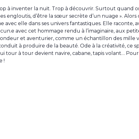
a trop à inventer la nuit. Trop à découvrir. Surtout quand 
s engloutis, d’être la sœur secrète d’un nuage ». Alors c
ec elle dans ses univers fantastiques. Elle raconte, ave
acun.e avec cet hommage rendu à l’imaginaire, aux petites
rondeur et aventurier, comme un échantillon des mille vi
nduit à produire de la beauté. Ode à la créativité, ce s
qui tour à tour devient navire, cabane, tapis volant… Pour
 !