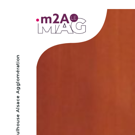
- Mulhouse Alsace Agglomération