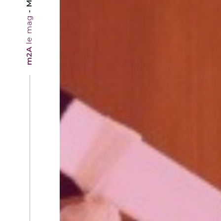
le mag
m2A