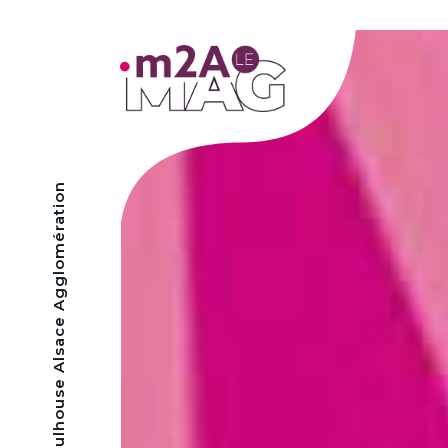
- Mulhouse Alsace Agglomération