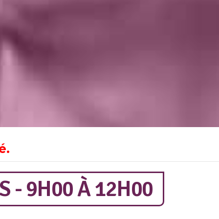
é.
 - 9H00
À
12H00