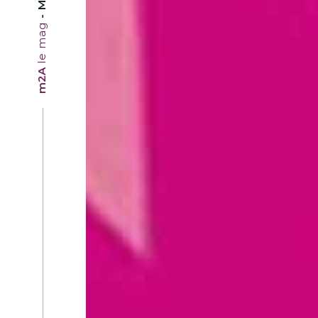
le mag
m2A