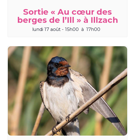
Sortie « Au cœur des
berges de l’Ill » à Illzach
lundi 17 août - 15h00
à
17h00