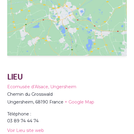
LIEU
Ecomusée d’Alsace, Ungersheim
Chemin du Grosswald
Ungersheim
,
68190
France
+ Google Map
Téléphone :
03 89 74 44 74
Voir Lieu site web