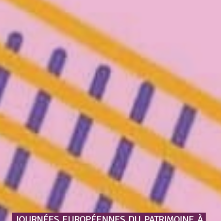
JOURNÉES
EUROPÉENNES
DU
PATRIMOINE
À