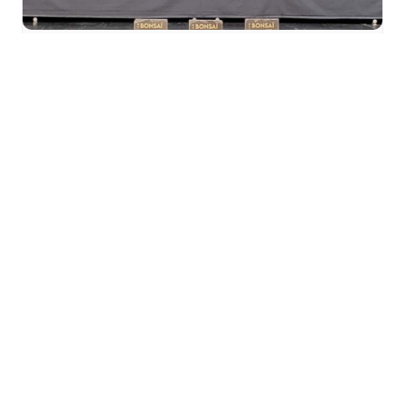
Exposition régionale de
bonsaï à L’Aronde à
Riedisheim
samedi 26 septembre
à
dimanche 27
septembre
TOUS LES ÉVÈNEMENTS