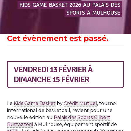
KIDS
GAME
BASKET
2026
AU
PALAIS
DES
SPORTS
À
MULHOUSE
Cet évènement est passé.
VENDREDI 13 FÉVRIER
À
DIMANCHE 15 FÉVRIER
Le
Kids Game Basket
by
Crédit Mutuel
, tournoi
international de basketball, revient pour une
nouvelle édition au
Palais des Sports Gilbert
Buttazzoni
à Mulhouse, équipement sportif de