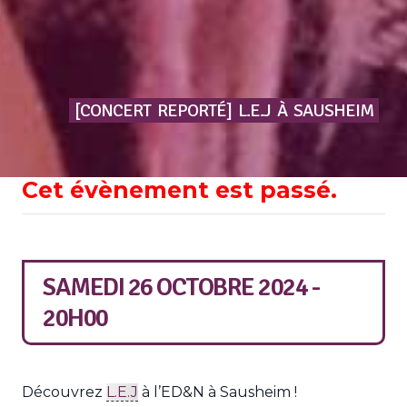
[CONCERT
REPORTÉ]
L.E.J
À
SAUSHEIM
Cet évènement est passé.
SAMEDI 26 OCTOBRE 2024 -
20H00
Découvrez
L.E.J
à l’ED&N à Sausheim !