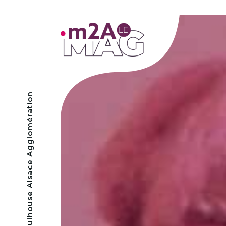
- Mulhouse Alsace Agglomération