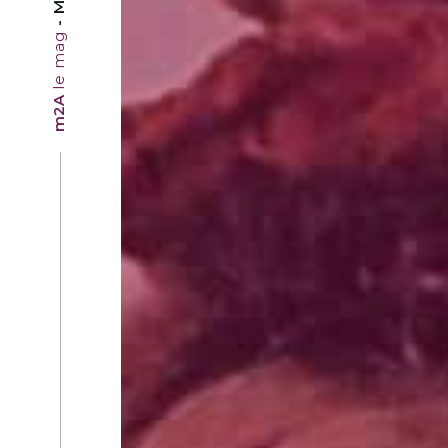
le mag
m2A