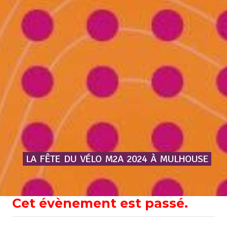
LA
FÊTE
DU
VÉLO
M2A
2024
À
MULHOUSE
Cet évènement est passé.