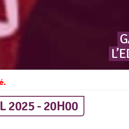
G
L’
é.
L 2025 - 20H00