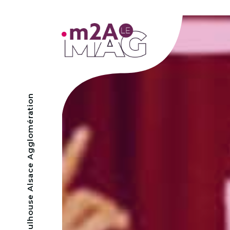
- Mulhouse Alsace Agglomération