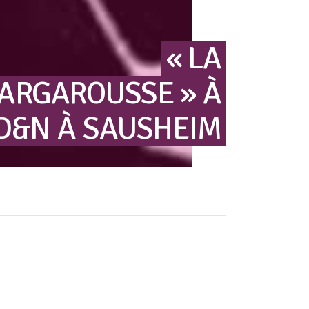
« LA
ARGAROUSSE »
À
ED&N
À
SAUSHEIM