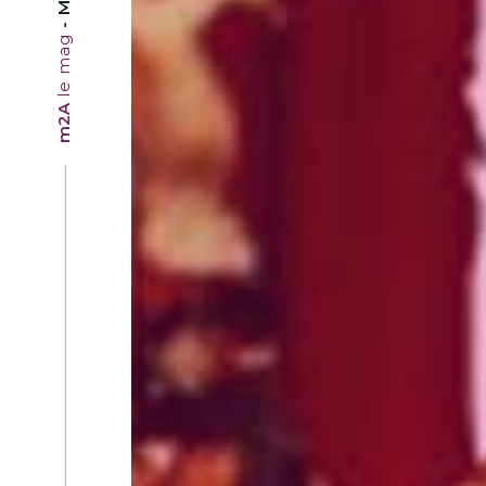
le mag
m2A