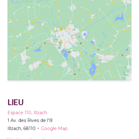
LIEU
Espace 110, Illzach
1 Av. des Rives de l'Ill
Illzach
,
68110
+ Google Map