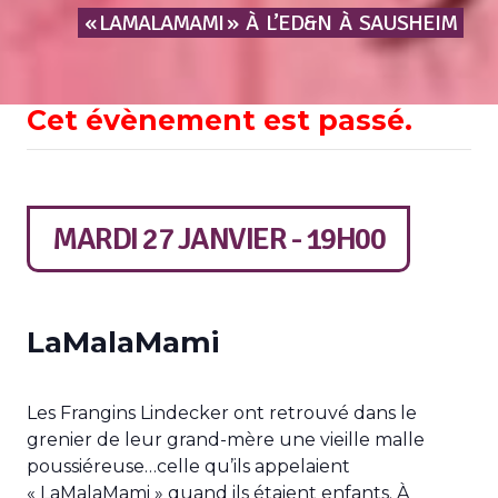
« LAMALAMAMI »
À
L’ED&N
À
SAUSHEIM
Cet évènement est passé.
MARDI 27 JANVIER - 19H00
LaMalaMami
Les Frangins Lindecker ont retrouvé dans le
grenier de leur grand-mère une vieille malle
poussiéreuse…celle qu’ils appelaient
« LaMalaMami » quand ils étaient enfants. À