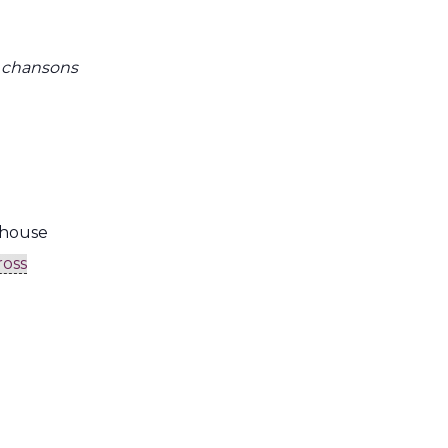
t chansons
lhouse
ross