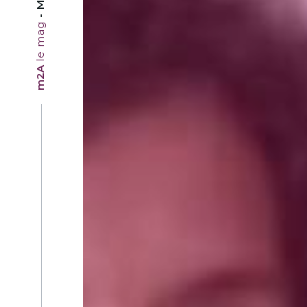
le mag
m2A