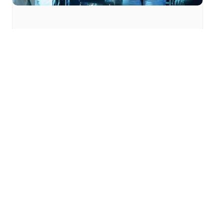
Festival Météo 2026
« Systeme Trappist » à
Mulhouse
mardi 18 août - 19h00
à
20h00