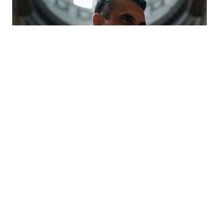
Festival Météo 2026
« Bambin Bamboche »
avec Mohammad Reza
Mortazavi à Mulhouse
mercredi 19 août - 11h30
à
12h30