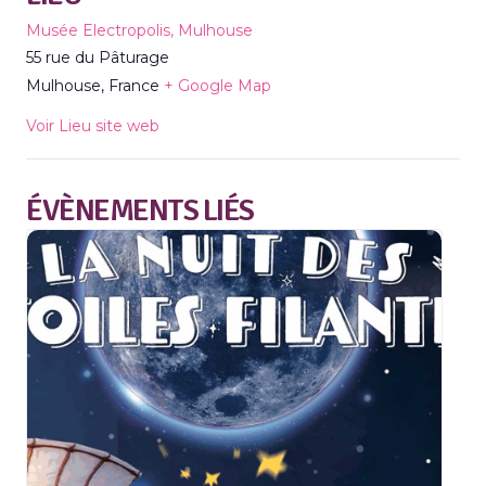
Musée Electropolis, Mulhouse
55 rue du Pâturage
Mulhouse
,
France
+ Google Map
Voir Lieu site web
ÉVÈNEMENTS LIÉS