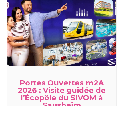
Portes Ouvertes m2A
2026 : Visite guidée de
l’Écopôle du SIVOM à
Sausheim
samedi 29 août