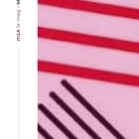
le mag
m2A