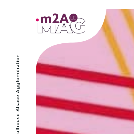
- Mulhouse Alsace Agglomération