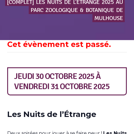
[COMPLET]
LES
NUITS
DE
L’ÉTRANGE
2025
AU
PARC
ZOOLOGIQUE
&
BOTANIQUE
DE
MULHOUSE
Cet évènement est passé.
JEUDI 30 OCTOBRE 2025
À
VENDREDI 31 OCTOBRE 2025
Les Nuits de l’Étrange
Deux soirées pour jouer à se faire peur !
Les Nuits