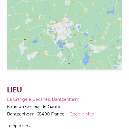
LIEU
La Grange à Bécanes, Bantzenheim
8 rue du Général de Gaulle
Bantzenheim
,
68490
France
+ Google Map
Téléphone :