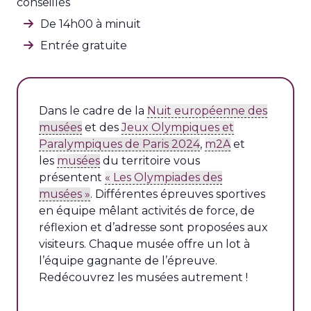
conseillés
De 14h00 à minuit
Entrée gratuite
Dans le cadre de la
Nuit européenne des
musées
et des
Jeux Olympiques et
Paralympiques de Paris 2024
,
m2A
et
les
musées
du territoire vous
présentent
« Les Olympiades des
musées »
. Différentes épreuves sportives
en équipe mêlant activités de force, de
réflexion et d’adresse sont proposées aux
visiteurs. Chaque musée offre un lot à
l’équipe gagnante de l’épreuve.
Redécouvrez les musées autrement !