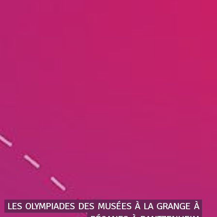
LES
OLYMPIADES
DES
MUSÉES
À
LA
GRANGE
À