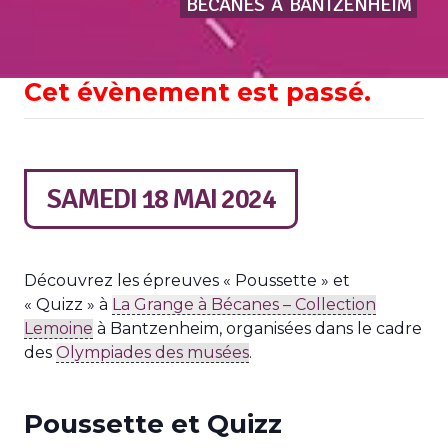
BÉCANES
À
BANTZENHEIM
Cet évènement est passé.
SAMEDI 18 MAI 2024
Découvrez les épreuves « Poussette » et
« Quizz » à
La Grange à Bécanes – Collection
Lemoine
à Bantzenheim, organisées dans le cadre
des
Olympiades des musées
.
Poussette et Quizz