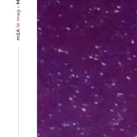
le mag
m2A