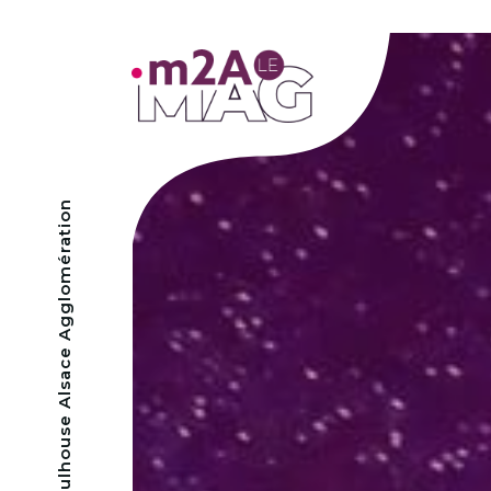
- Mulhouse Alsace Agglomération