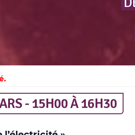
D
é.
ARS - 15H00
À
16H30
 l’électricité »