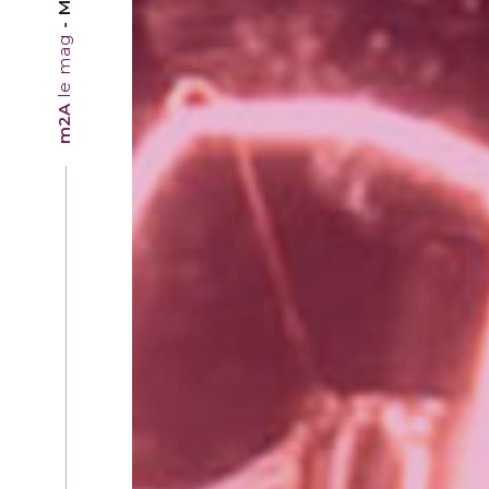
le mag
m2A