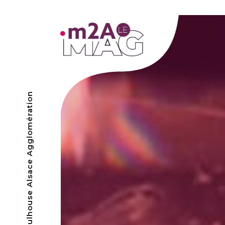
- Mulhouse Alsace Agglomération