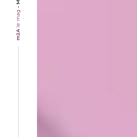
le mag
m2A