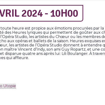
RIL 2024 - 10H00
e, toute heure est propice aux émotions procurées par la 
cté des Heures lyriques qui permettent de goûter aux ch
 l’Opéra Studio, les artistes du Chœur ou les membres de
ho aux opéras et ballets de la saison. Heures exquises e
cœur, les artistes de l’Opéra Studio donnent à entendre
on maître Vincent d’Indy, son ami Guy Ropartz, et une c
disparue quatre ans après lui : Lili Boulanger. À travers 
s qui affleure.
o Utopie