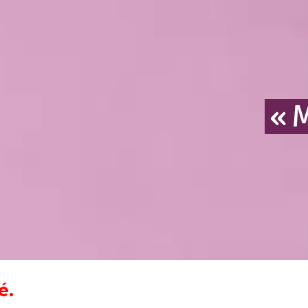
« 
é.