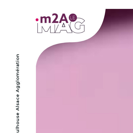
- Mulhouse Alsace Agglomération