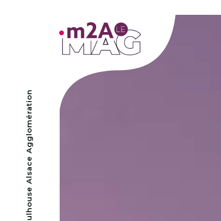
- Mulhouse Alsace Agglomération