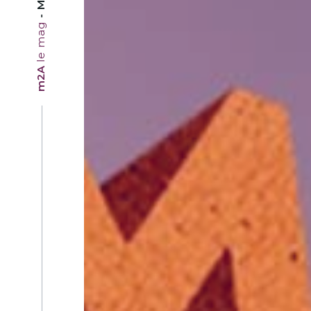
le mag
m2A