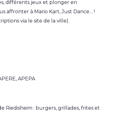
es, différents jeux et plonger en
us affronter à Mario Kart, Just Dance… !
ions via le site de la ville).
s APERE, APEPA
iedisheim : burgers, grillades, frites et